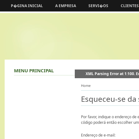
P�GINA INICIAL
A EMPRESA
SERVI�OS
CLIENTES
MENU PRINCIPAL
XML Parsing Error at 1:100. Er
Home
Esqueceu-se da
Por favor, indique o endereço de 
código poderá então escolher um
Endereço de e-mail: