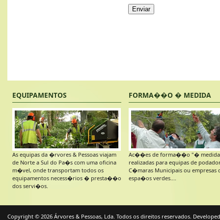
Enviar
EQUIPAMENTOS
FORMA��O � MEDIDA
As equipas da �rvores & Pessoas viajam
Ac��es de forma��o "� medida
de Norte a Sul do Pa�s com uma oficina
realizadas para equipas de podado
m�vel, onde transportam todos os
C�maras Municipais ou empresas 
equipamentos necess�rios � presta��o
espa�os verdes....
dos servi�os.
Copyright © 2026 Árvores & Pessoas, Lda. Todos os direitos reservados. Develope